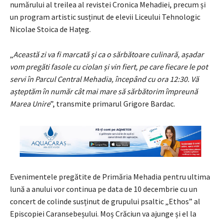
numărului al treilea al revistei Cronica Mehadiei, precum și
un program artistic susținut de elevii Liceului Tehnologic
Nicolae Stoica de Hațeg.
„
Această zi va fi marcată și ca o sărbătoare culinară, așadar
vom pregăti fasole cu ciolan și vin fiert, pe care fiecare le pot
servi în Parcul Central Mehadia, începând cu ora 12:30. Vă
așteptăm în număr cât mai mare să sărbătorim împreună
Marea Unire
”, transmite primarul Grigore Bardac.
Evenimentele pregătite de Primăria Mehadia pentru ultima
lună a anului vor continua pe data de 10 decembrie cu un
concert de colinde susținut de grupului psaltic „Ethos” al
Episcopiei Caransebeșului. Moș Crăciun va ajunge și el la