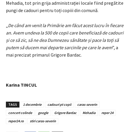
Mehadia, tot prin grija administrației locale fiind pregătite
pungi de cadouri pentru toți copiii din comună.
„
De când am venit la Primărie am făcut acest lucru în fiecare
an. Avem undeva la 500 de copii care beneficiază de cadouri
și ce să zic, să ne dea Dumnezeu sănătate și pace la toți să
putem să ducem mai departe sarcinile pe care le avem
”, a
mai precizat primarul Grigore Bardac.
Karina TINCUL
TAGS
1 decembrie
cadouri pt copii
caras-severin
concert colinde
google
Grigore Bardac
Mehadia
reper 24
reper24.ro
stiri caras-severin