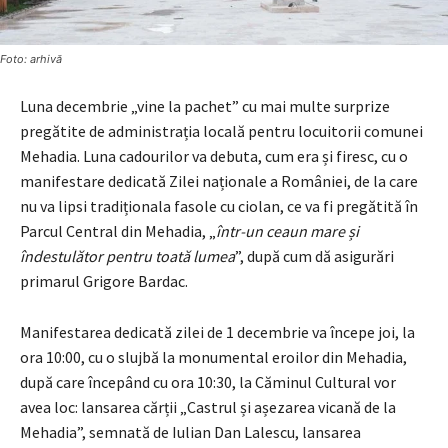
Foto: arhivă
Luna decembrie „vine la pachet” cu mai multe surprize
pregătite de administrația locală pentru locuitorii comunei
Mehadia. Luna cadourilor va debuta, cum era și firesc, cu o
manifestare dedicată Zilei naționale a României, de la care
nu va lipsi tradiționala fasole cu ciolan, ce va fi pregătită în
Parcul Central din Mehadia, „
într-un ceaun mare și
îndestulător pentru toată lumea
”, după cum dă asigurări
primarul Grigore Bardac.
Manifestarea dedicată zilei de 1 decembrie va începe joi, la
ora 10:00, cu o slujbă la monumental eroilor din Mehadia,
după care începând cu ora 10:30, la Căminul Cultural vor
avea loc: lansarea cărții „Castrul și așezarea vicană de la
Mehadia”, semnată de Iulian Dan Lalescu, lansarea