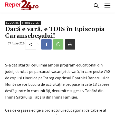
EDUCAȚIE
STIRILE ZILEI
Dacă e vară, e TDIS în Episcopia
Caransebeșului!
27 iunie 2024
S-a dat startul celui mai amplu program educațional din
județ, derulat pe parcursul vacanței de vară, în care peste 750
de copii și tineri de pe întreg cuprinsul Eparhiei Banatului de
Munte se vor bucura de activitățile propuse în cele 13 tabere
desfășurate în comunități, denumite sugestiv Tabără din
Inima Satului și Tabăra din Inima Familiei.
Cea de-a șasea ediție a proiectului educațional de tabere al