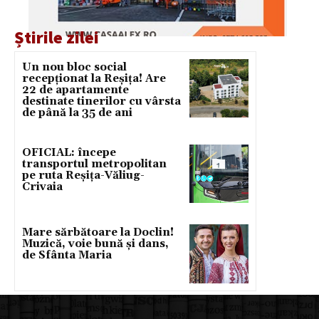
Știrile zilei
Un nou bloc social
recepționat la Reșița! Are
22 de apartamente
destinate tinerilor cu vârsta
de până la 35 de ani
OFICIAL: începe
transportul metropolitan
pe ruta Reșița-Văliug-
Crivaia
Mare sărbătoare la Doclin!
Muzică, voie bună și dans,
de Sfânta Maria