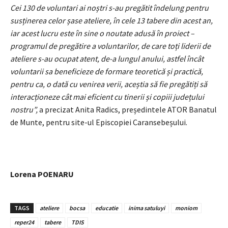
Cei 130 de voluntari ai noștri s-au pregătit îndelung pentru
susținerea celor șase ateliere, în cele 13 tabere din acest an,
iar acest lucru este în sine o noutate adusă în proiect –
programul de pregătire a voluntarilor, de care toți liderii de
ateliere s-au ocupat atent, de-a lungul anului, astfel încât
voluntarii sa beneficieze de formare teoretică și practică,
pentru ca, o dată cu venirea verii, aceștia să fie pregătiți să
interacționeze cât mai eficient cu tinerii și copiii județului
nostru”,
a precizat Anita Radics, președintele ATOR Banatul
de Munte, pentru site-ul Episcopiei Caransebeșului.
Lorena POENARU
TAGS
ateliere
bocsa
educatie
inima satuluyi
moniom
reper24
tabere
TDIS