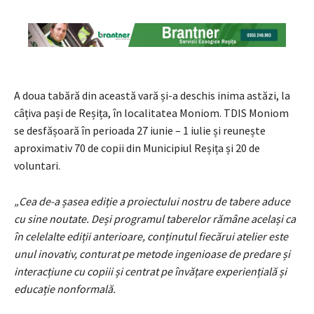
A doua tabără din această vară și-a deschis inima astăzi, la
câțiva pași de Reșița, în localitatea Moniom. TDIS Moniom
se desfășoară în perioada 27 iunie – 1 iulie și reunește
aproximativ 70 de copii din Municipiul Reșița și 20 de
voluntari.
„Cea de-a șasea ediție a proiectului nostru de tabere aduce
cu sine noutate. Deși programul taberelor rămâne același ca
în celelalte ediții anterioare, conținutul fiecărui atelier este
unul inovativ, conturat pe metode ingenioase de predare și
interacțiune cu copiii și centrat pe învățare experiențială și
educație nonformală.