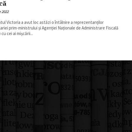
că
e 2022
tul Victoria a avut loc astăzi o întâlnire a reprezentanților
ariei prim-ministrului și Agenției Naționale de Administrare Fiscală
cu cei ai mișcării...