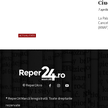
Ciu
7 aprili
La Pala
Cancel
(ANAF) 
ACTUALITATE
© Reper24.ro
® Reper24 Marcă înregistrată. Toate drepturile
rezervate