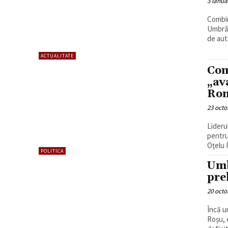
3 ianua
Combin
Umbrăr
de auto
ACTUALITATE
Com
„av
Rom
23 octo
Lideru
pentru
Oțelu 
POLITICA
Umb
pre
20 octo
Încă u
Roșu, 