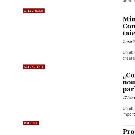
definit
OȚELU ROȘU
Min
Com
taie
1 marti
Combin
create
ACTUALITATE
„Co
nou
par
17 febr
Combin
import
POLITICA
Pro