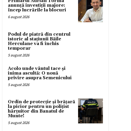
Primarul Adrian Torma
anunță investiții majore:
încep lucrările la blocuri
6 august 2026
Podul de piatră din centrul
istoric al stațiunii Băile
Herculane va fi închis
temporar
5 august 2026
Acolo unde vântul tace și
inima ascultă: O nouă
privire asupra Semenicului
5 august 2026
Ordin de protecție și brățară
la picior pentru un polițist
hărțuitor din Banatul de
Munte!
5 august 2026