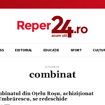
SS
EDITORIAL
EDUCAȚIE
SPORT
CULTU
ETICHETE
combinat
binatul din Oțelu Roșu, achiziționat
Umbrărescu, se redeschide