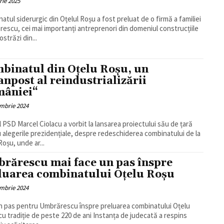
rie 2025
atul siderurgic din Oțelul Roșu a fost preluat de o firmă a familiei
escu, cei mai importanți antreprenori din domeniul construcțiile
străzi din...
binatul din Oțelu Roșu, un
anpost al reindustrializării
âniei“
mbrie 2024
l PSD Marcel Ciolacu a vorbit la lansarea proiectului său de țară
 alegerile prezidențiale, despre redeschiderea combinatului de la
Roșu, unde ar...
rărescu mai face un pas înspre
luarea combinatului Oțelu Roșu
mbrie 2024
n pas pentru Umbrărescu înspre preluarea combinatului Oțelu
cu tradiție de peste 220 de ani Instanța de judecată a respins