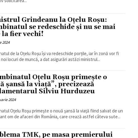
iv solicitarea...
istrul Grindeanu la Oțelu Roșu:
binatul se redeschide și nu se mai
 la fier vechi!
e 2024
atul de la Oțelu Roșu își va redeschide porțile, iar în zonă vor fi
 noi locuri de muncă, a dat asigurări astăzi ministrul...
mbinatul Oţelu Roşu primește o
ă șansă la viață”, precizează
lamentarul Silviu Hurduzeu
uarie 2024
atul Oţelu Roşu primeşte o nouă şansă la viaţă fiind salvat de un
ant om de afaceri din România, care crează astfel câteva sute...
blema TMK, pe masa premierului