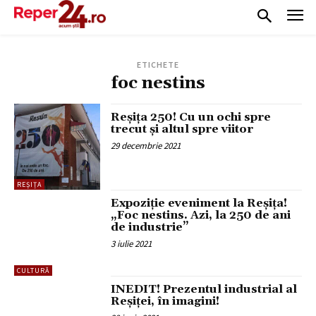
ETICHETE
foc nestins
Reșița 250! Cu un ochi spre
trecut și altul spre viitor
29 decembrie 2021
REȘIȚA
Expoziție eveniment la Reșița!
„Foc nestins. Azi, la 250 de ani
de industrie”
3 iulie 2021
CULTURĂ
INEDIT! Prezentul industrial al
Reșiței, în imagini!