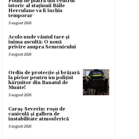
Podul de piatră din centrul
istoric al stațiunii Băile
Herculane va fi închis
temporar
5 august 2026
Acolo unde vântul tace și
inima ascultă: O nouă
privire asupra Semenicului
5 august 2026
Ordin de protecție și brățară
la picior pentru un polițist
hărțuitor din Banatul de
Munte!
5 august 2026
Caraș-Severin: roșu de
caniculă și galben de
instabilitate atmosferică
5 august 2026