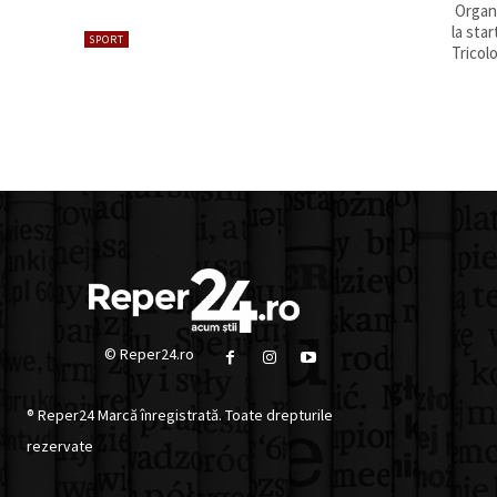
Organi
la star
SPORT
Tricolo
© Reper24.ro
® Reper24 Marcă înregistrată. Toate drepturile
rezervate