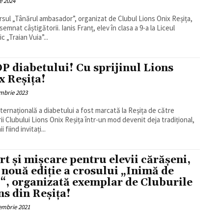
e 2024
sul „Tânărul ambasador”, organizat de Clubul Lions Onix Reșița,
semnat câștigătorii. Ianis Franț, elev în clasa a 9-a la Liceul
c „Traian Vuia”...
P diabetului! Cu sprijinul Lions
x Reșița!
mbrie 2023
nternațională a diabetului a fost marcată la Reșița de către
i Clubului Lions Onix Reșița într-un mod devenit deja tradițional,
i fiind invitați...
rt și mișcare pentru elevii cărășeni,
o nouă ediție a crosului „Inimă de
“, organizată exemplar de Cluburile
ns din Reșița!
embrie 2021