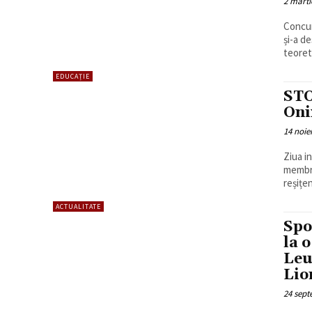
2 marti
Concur
și-a de
teoreti
EDUCAȚIE
STO
Oni
14 noie
Ziua i
membri
reșițeni
ACTUALITATE
Spo
la 
Leu
Lio
24 sept