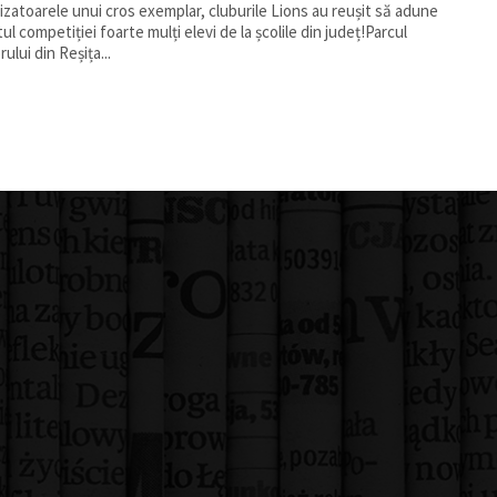
zatoarele unui cros exemplar, cluburile Lions au reușit să adune
tul competiției foarte mulți elevi de la școlile din județ!Parcul
rului din Reșița...