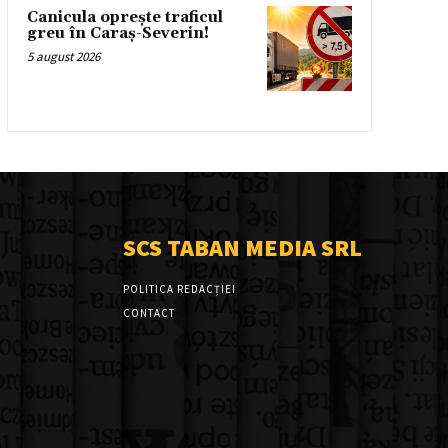
Canicula oprește traficul
greu în Caraș-Severin!
5 august 2026
SCS TABAN MEDIA SRL
POLITICA REDACȚIEI
CONTACT