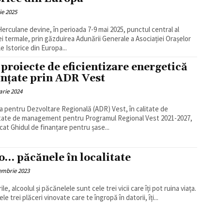
ie 2025
Herculane devine, în perioada 7-9 mai 2025, punctul central al
i termale, prin găzduirea Adunării Generale a Asociației Orașelor
e Istorice din Europa...
 proiecte de eficientizare energetică
anțate prin ADR Vest
arie 2024
a pentru Dezvoltare Regională (ADR) Vest, în calitate de
tate de management pentru Programul Regional Vest 2021-2027,
icat Ghidul de finanțare pentru șase...
o… păcănele în localitate
embrie 2023
le, alcoolul și păcănelele sunt cele trei vicii care îți pot ruina viața.
le trei plăceri vinovate care te îngropă în datorii, îți...