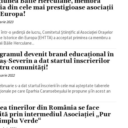
țiunea Băile Herculane, membra
ia din cele mai prestigioase asociații
 Europa!
arie 2023
 într-o ședință de lucru, Comitetul Științific al Asociației Orașelor
e Istorice din Europa (EHTTA) a acceptat primirea ca membru a
ii Băile Herculane...
gramul devenit brand educațional în
aș-Severin a dat startul înscrierilor
tru comunități!
uarie 2022
februarie s-a dat startul înscrierii în cele mai așteptate taberele
ionale pe care Eparhia Caransebeșului le propune și în acest an
ea tinerilor din România se face
ită prin intermediul Asociației „Pur
Simplu Verde“