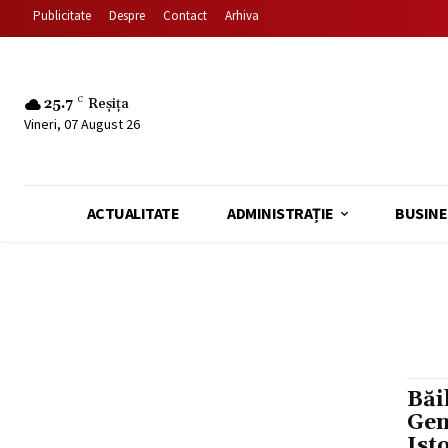
Publicitate
Despre
Contact
Arhiva
25.7
C
Reșița
Vineri, 07 August 26
ACTUALITATE
ADMINISTRAȚIE
BUSINE
Băi
Gen
Ist