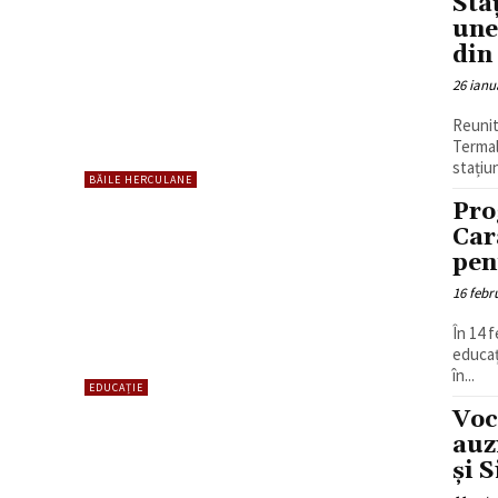
Sta
une
din
26 ianu
Reunit
Termal
stațiun
BĂILE HERCULANE
Pro
Car
pen
16 febr
În 14 
educaț
în...
EDUCAȚIE
Voc
auz
și 