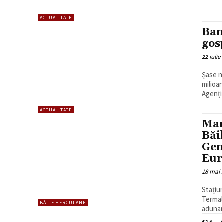
ACTUALITATE
Ban
gos
22 iulie
Șase n
milioa
Agenți
ACTUALITATE
Man
Băi
Gen
Eur
18 mai 
Stațiu
Termal
BĂILE HERCULANE
adunar