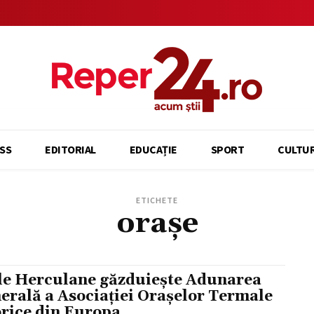
SS
EDITORIAL
EDUCAȚIE
SPORT
CULTU
ETICHETE
orașe
le Herculane găzduiește Adunarea
erală a Asociației Orașelor Termale
orice din Europa