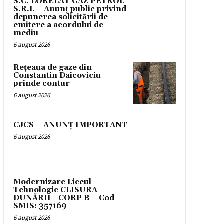
S.C. LORELAY GAZ PETROL
S.R.L – Anunț public privind
depunerea solicitării de
emitere a acordului de
mediu
6 august 2026
Rețeaua de gaze din
Constantin Daicoviciu
prinde contur
6 august 2026
CJCS – ANUNȚ IMPORTANT
6 august 2026
Modernizare Liceul
Tehnologic CLISURA
DUNĂRII –CORP B – Cod
SMIS: 357169
6 august 2026