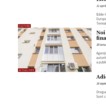
11 april
Băile 
Europe
Termal
CULTURĂ
Noi
fin
30 ianu
Agenți
autori
a publ
ACTUALITATE
Adi
16 sept
Droguri
Sunt ce