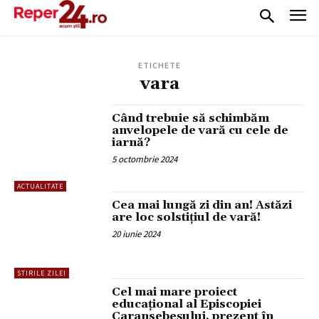
ETICHETE
vara
Când trebuie să schimbăm
anvelopele de vară cu cele de
iarnă?
5 octombrie 2024
ACTUALITATE
Cea mai lungă zi din an! Astăzi
are loc solstițiul de vară!
20 iunie 2024
STIRILE ZILEI
Cel mai mare proiect
educațional al Episcopiei
Caransebeșului, prezent în