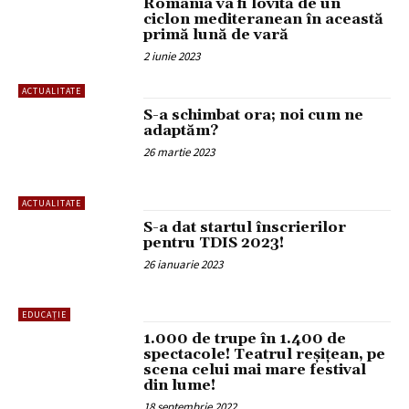
România va fi lovită de un
ciclon mediteranean în această
primă lună de vară
2 iunie 2023
ACTUALITATE
S-a schimbat ora; noi cum ne
adaptăm?
26 martie 2023
ACTUALITATE
S-a dat startul înscrierilor
pentru TDIS 2023!
26 ianuarie 2023
EDUCAȚIE
1.000 de trupe în 1.400 de
spectacole! Teatrul reșițean, pe
scena celui mai mare festival
din lume!
18 septembrie 2022