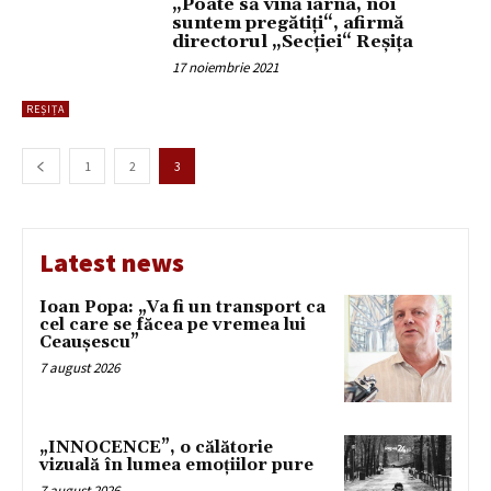
„Poate să vină iarna, noi
suntem pregătiți“, afirmă
directorul „Secției“ Reșița
17 noiembrie 2021
REȘIȚA
1
2
3
Latest news
Ioan Popa: „Va fi un transport ca
cel care se făcea pe vremea lui
Ceaușescu”
7 august 2026
„INNOCENCE”, o călătorie
vizuală în lumea emoțiilor pure
7 august 2026