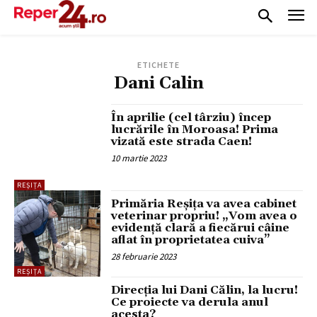
ETICHETE
Dani Calin
În aprilie (cel târziu) încep
lucrările în Moroasa! Prima
vizată este strada Caen!
10 martie 2023
REȘIȚA
Primăria Reșița va avea cabinet
veterinar propriu! „Vom avea o
evidență clară a fiecărui câine
aflat în proprietatea cuiva”
28 februarie 2023
REȘIȚA
Direcția lui Dani Călin, la lucru!
Ce proiecte va derula anul
acesta?