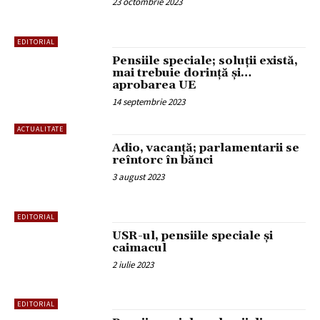
23 octombrie 2023
EDITORIAL
Pensiile speciale; soluții există,
mai trebuie dorință și…
aprobarea UE
14 septembrie 2023
ACTUALITATE
Adio, vacanță; parlamentarii se
reîntorc în bănci
3 august 2023
EDITORIAL
USR-ul, pensiile speciale și
caimacul
2 iulie 2023
EDITORIAL