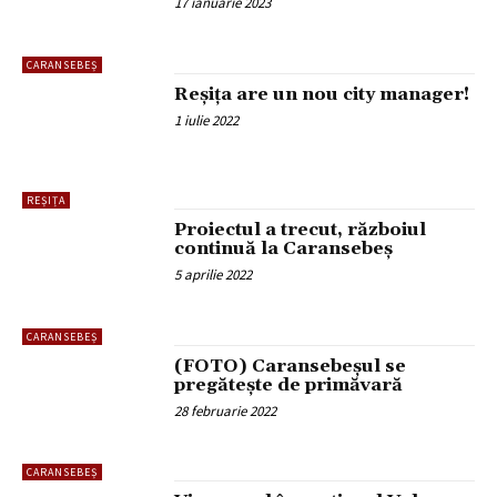
17 ianuarie 2023
CARANSEBEȘ
Reșița are un nou city manager!
1 iulie 2022
REȘIȚA
Proiectul a trecut, războiul
continuă la Caransebeș
5 aprilie 2022
CARANSEBEȘ
(FOTO) Caransebeșul se
pregătește de primăvară
28 februarie 2022
CARANSEBEȘ