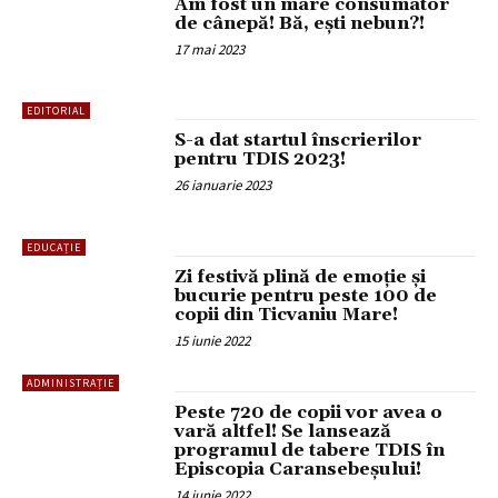
Am fost un mare consumator
de cânepă! Bă, ești nebun?!
17 mai 2023
EDITORIAL
S-a dat startul înscrierilor
pentru TDIS 2023!
26 ianuarie 2023
EDUCAȚIE
Zi festivă plină de emoție și
bucurie pentru peste 100 de
copii din Ticvaniu Mare!
15 iunie 2022
ADMINISTRAȚIE
Peste 720 de copii vor avea o
vară altfel! Se lansează
programul de tabere TDIS în
Episcopia Caransebeșului!
14 iunie 2022