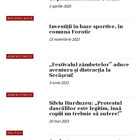
5 aprilie 2025
MOLDOVA NOUĂ
Investiții în baze sportive, în
comuna Forotic
21 noiembrie 2023
ADMINISTRAȚIE
„Festivalul zâmbetelor” aduce
aventura și distracția la
Secășeni!
3 iunie 2023
ADMINISTRAȚIE
Silviu Hurduzeu: „Protestul
dascălilor este legitim, însă
copiii nu trebuie să sufere!”
20 mai 2023
POLITICA