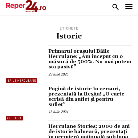
ETICHETE
Istorie
Primarul orașului Băile
Herculane: „Am început cu o
măsură de 500%. Nu mai putem
sta pasivi!”
23 iulie 2025
BĂILE HERCULANE
Pagină de istorie în versuri,
prezentată la Reșița! „O carte
scrisă din suflet și pentru
suflet”
13 iulie 2024
CULTURĂ
Herculane Stories: 2000 de ani
de istorie balneară, prezentați
în premieră națională sub lupa