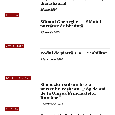
digitalizării!
28 mai 2024
CULTURĂ
Sfântul Gheorghe – „Sfântul
purtător de biruință”
23 aprilie 2024
ACTUALITATE
Podul de piatră s-a … reabilitat
2 februarie 2024
BĂILE HERCULANE
Simpozion sub umbrela
muzeului reșițean: „165 de ani
de la Unirea Principatelor
Române”
23 ianuarie 2024
CULTURĂ